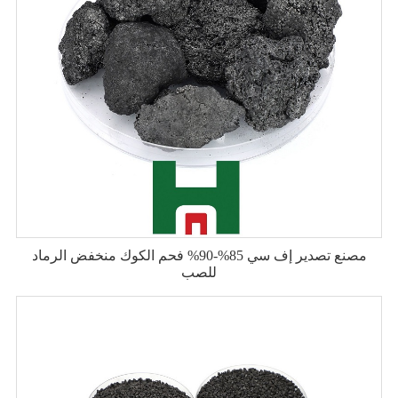
مصنع تصدير إف سي 85%-90% فحم الكوك منخفض الرماد
للصب