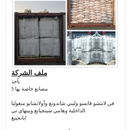
ملف الشركة
نأخذ
5 مصانع خاصة بها
في لانتشو قانسو وليني شاندونغ وأولانشابو منغوليا
الداخلية وهامي شينجيانغ وبينهاي تي.
ايانجينغ