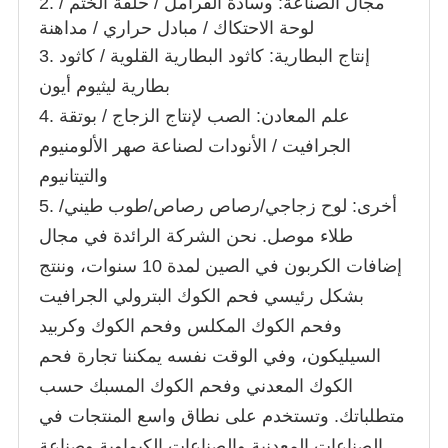
2. مجال الصناعة: وسادة الفرامل / حلقة الختم /
لوحة الاحتكاك / مبادل حراري / مداهنة
3. إنتاج البطارية: كاثود البطارية القلوية / كاثود
بطارية ليثيوم أيون
4. علم المعادن: الصب لإنتاج الزجاج / بوتقة
الجرافيت / الأنودات لصناعة صهر الألومنيوم
والتيتانيوم
5. أخرى: لوح زجاجي/رصاص رصاص/طوب طيني/
طلاء موصل. نحن الشركة الرائدة في مجال
إضافات الكربون في الصين لمدة 10 سنوات، وننتج
بشكل رئيسي فحم الكوك البترولي الجرافيت
وفحم الكوك المكلس وفحم الكوك وكربيد
السيليكون، وفي الوقت نفسه يمكننا تجارة فحم
الكوك المعدني وفحم الكوك المسبك حسب
متطلباتك. وتستخدم على نطاق واسع المنتجات في
الصناعات المعدنية والصناعات الكيماوية وصناعة