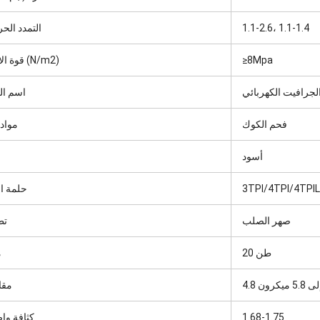
1.1-2.6، 1.1-1.4
التمدد الح
≥8Mpa
قوة الانثناء (N/m2)
لجرافيت الكهربائي
اسم ال
فحم الكوك
مواد 
أسود
3TPI/4TPI/4TPI
حلمة ال
صهر الصلب
تط
20 طن
م
 إلى 5.8 ميكرون
مقا
1.68-1.75
كثافة وا