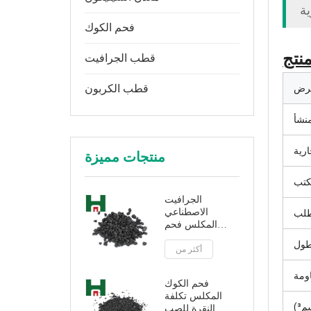
ية
فحم الكوك
نتج
قطب الجرافيت
قطب الكربون
رض
نشأ
ارية
منتجات مميزة
كتب
الجرافيت
الاصطناعي
لب
المكلس فحم
الكوك لمضافات
ول
أكثر من
الكربون
فحم الكوك
المكلس تكلفة
³)
النقرة للصب