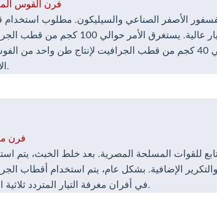
فرن القوس الم
فسفور الأصفر الصناعي والسيليكون. مطلوب استخدام
الجرافيت لفرن كهربائي مغمور بكثافة تيار عالية. يستغرق الأمر حوالي 100 كج
لإنتاج طن واحد من السيليكون، وحوالي 40 كجم من قطب الجرافيت لإنتاج طن واحد من ا
الأصفر.
فرن مغ
بع للقوات المسلحة المصرية. بعد خلط الخبث، يتم است
التكرير الإضافية. بشكل عام، يتم استخدام أقطاب الجر
في أفران مغرفة التيار المتردد ثلاثية الطور.