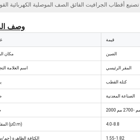
تصنيع أقطاب الجرافيت الفائق الصف الموصلية الكهربائية القو
وصف الم
قيمة
غ
الصين
مكان الم
المقر الرئيسي
اسم العلامة التج
كتلة القطب
ي
الصناعة المعدنية
ط
2 مم -2700 مم
ط
4.0-8.8
المقاومة (μΩ.m)
1.55-1.82
الكثافة الظاهرة (جم/سم