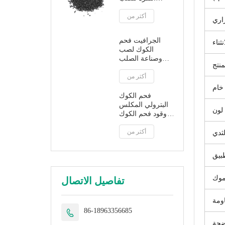
وصناعة الصلب
أكثر من
راري
الجرافيت فحم
الكوك لصب
وصناعة الصلب
منتج
الجرافيت
أكثر من
الاصطناعي
خام
فحم الكوك
البترولي المكلس
لون
وقود فحم الكوك
البترولي منخفض
أكثر من
السعر
ثدي
بيق
وك
تفاصيل الاتصال
ومة
86-18963356685

ضحة