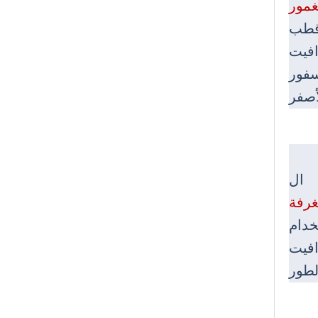
غمور
 قطب
م من قطب الجرافيت
لفوسفور
ال
رفة
خدام
افيت