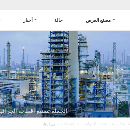
مصنع العرض
حالة
أخبار
الجملة تصنيع أقطاب الجرافيت

ئية القوية
>
قطب الجرافيت
>
المنتجات
>
منزل