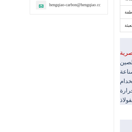
hengqiao-carbon@hengqiao.cc

طفة
عبئة
صرية
لصين
 في صناعة
خدام
رارة