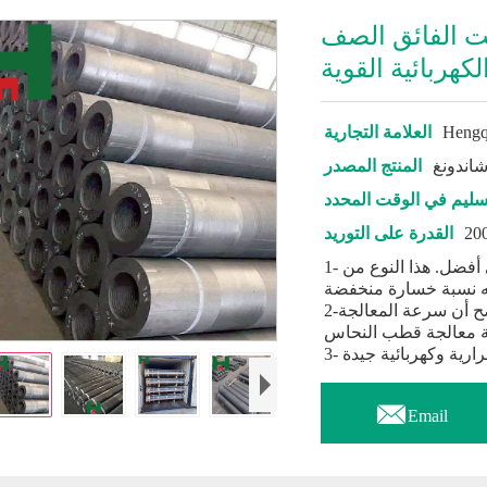
ت الفائق الصف
كهربائية القوية
Hengq
العلامة التجارية
اندونغ
المنتج المصدر
سليم في الوقت المحدد
القدرة على التوريد
1- تتمتع مادة الجرافيت بثبات كهروكيميائي أفضل. هذا النوع من
2-قطب الجرافيت سهل المعالجة ومن الواضح أن سرعة المعالجة

Email