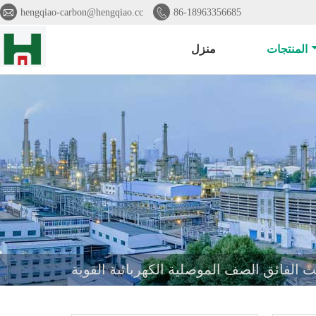


hengqiao-carbon@hengqiao.cc
86-18963356685
المنتجات
منزل
 الفائق الصف الموصلية الكهربائية القوية